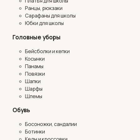
Платья для школы
Ранцы, рюкзаки
Сарафаны для школы
Юбки для школы
Головные уборы
Бейсболки и кепки
Косынки
Панамы
Повязки
Шапки
Шарфы
Шлемы
Обувь
Босоножки, сандалии
Ботинки
Кеды и кроссовки