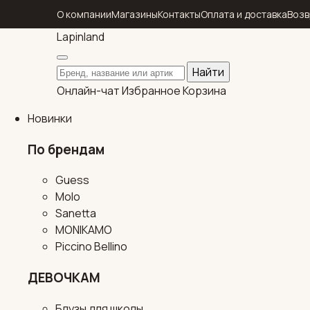
О компании
Магазины
Контакты
Оплата и доставка
Возв
Lapin
land
Поиск по каталогу
Найти
Онлайн-чат
Избранное
Корзина
Новинки
По брендам
Guess
Molo
Sanetta
MONIKAMO
Piccino Bellino
ДЕВОЧКАМ
Блузы для школы