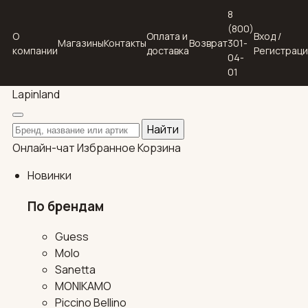
8
(800)
О
Оплата и
Вход /
Магазины
Контакты
Возврат
301-
компании
доставка
Регистрац
04-
01
Lapin
land
Поиск по каталогу
Найти
Онлайн-чат
Избранное
Корзина
Новинки
По брендам
Guess
Molo
Sanetta
MONIKAMO
Piccino Bellino