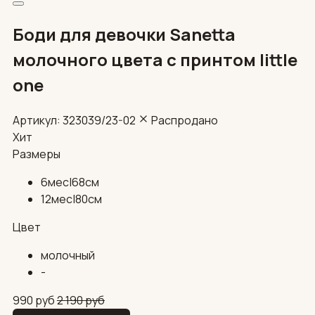
Боди для девочки Sanetta
молочного цвета с принтом little
one
Артикул: 323039/23-02
Распродано
Хит
Размеры
6мес|68см
12мес|80см
Цвет
молочный
-
990
руб
2 190
руб