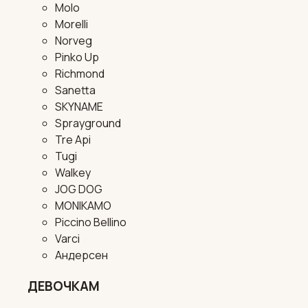
Molo
Morelli
Norveg
Pinko Up
Richmond
Sanetta
SKYNAME
Sprayground
Tre Api
Tugi
Walkey
JOG DOG
MONIKAMO
Piccino Bellino
Varci
Андерсен
ДЕВОЧКАМ