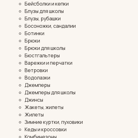
Бейсболки и кепки
Блузы для школы
Блузы, рубашки
Босоножки, сандалии
Ботинки
Брюки
Брюки для школы
Бюстгальтеры
Варежки и перчатки
Ветровки
Водолазки
Джемперы
Джемперы для школы
Джинсы
Жакеты, жилеты
Жилеты
Зимние куртки, пуховики
Кеды и кроссовки
Комбинезоны