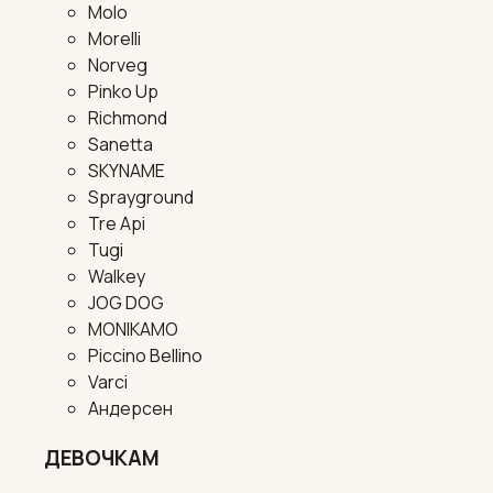
Molo
Morelli
Norveg
Pinko Up
Richmond
Sanetta
SKYNAME
Sprayground
Tre Api
Tugi
Walkey
JOG DOG
MONIKAMO
Piccino Bellino
Varci
Андерсен
ДЕВОЧКАМ