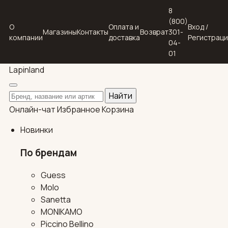
8
(800)
О
Оплата и
Вход /
Магазины
Контакты
Возврат
301-
компании
доставка
Регистрац
04-
01
Lapin
land
Поиск по каталогу
Найти
Онлайн-чат
Избранное
Корзина
Новинки
По брендам
Guess
Molo
Sanetta
MONIKAMO
Piccino Bellino