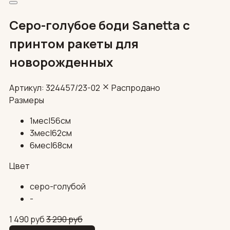
Серо-голубое боди Sanetta с
принтом ракеты для
новорожденных
Артикул: 324457/23-02
Распродано
Размеры
1мес|56см
3мес|62см
6мес|68см
Цвет
серо-голубой
-
1 490
руб
3 290
руб