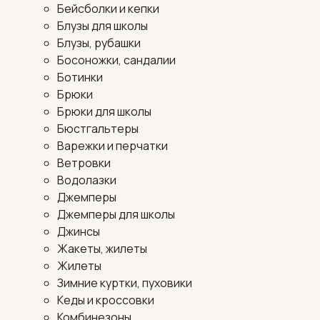
Бейсболки и кепки
Блузы для школы
Блузы, рубашки
Босоножки, сандалии
Ботинки
Брюки
Брюки для школы
Бюстгальтеры
Варежки и перчатки
Ветровки
Водолазки
Джемперы
Джемперы для школы
Джинсы
Жакеты, жилеты
Жилеты
Зимние куртки, пуховики
Кеды и кроссовки
Комбинезоны