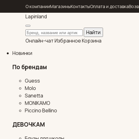
О компании
Магазины
Контакты
Оплата и доставка
Возв
Lapin
land
Поиск по каталогу
Найти
Онлайн-чат
Избранное
Корзина
Новинки
По брендам
Guess
Molo
Sanetta
MONIKAMO
Piccino Bellino
ДЕВОЧКАМ
Блузы для школы