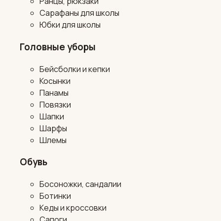
Ранцы, рюкзаки
Сарафаны для школы
Юбки для школы
Головные уборы
Бейсболки и кепки
Косынки
Панамы
Повязки
Шапки
Шарфы
Шлемы
Обувь
Босоножки, сандалии
Ботинки
Кеды и кроссовки
Сапоги