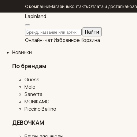
О компании
Магазины
Контакты
Оплата и доставка
Возв
Lapin
land
Поиск по каталогу
Найти
Онлайн-чат
Избранное
Корзина
Новинки
По брендам
Guess
Molo
Sanetta
MONIKAMO
Piccino Bellino
ДЕВОЧКАМ
Блузы для школы