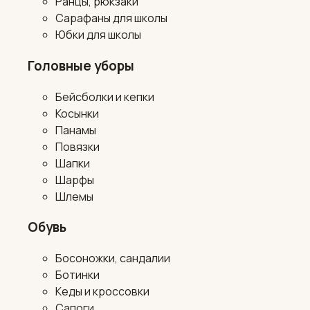
Ранцы, рюкзаки
Сарафаны для школы
Юбки для школы
Головные уборы
Бейсболки и кепки
Косынки
Панамы
Повязки
Шапки
Шарфы
Шлемы
Обувь
Босоножки, сандалии
Ботинки
Кеды и кроссовки
Сапоги