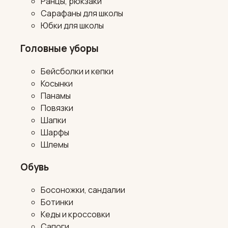
Ранцы, рюкзаки
Сарафаны для школы
Юбки для школы
Головные уборы
Бейсболки и кепки
Косынки
Панамы
Повязки
Шапки
Шарфы
Шлемы
Обувь
Босоножки, сандалии
Ботинки
Кеды и кроссовки
Сапоги