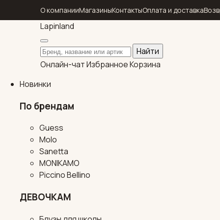
О компании
Магазины
Контакты
Оплата и доставка
Возв
Lapin
land
Поиск по каталогу
Найти
Онлайн-чат
Избранное
Корзина
Новинки
По брендам
Guess
Molo
Sanetta
MONIKAMO
Piccino Bellino
ДЕВОЧКАМ
Блузы для школы