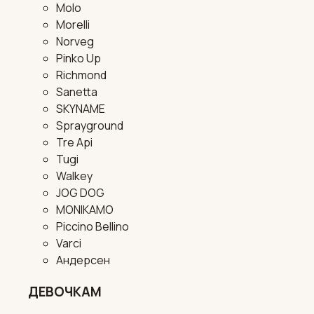
Molo
Morelli
Norveg
Pinko Up
Richmond
Sanetta
SKYNAME
Sprayground
Tre Api
Tugi
Walkey
JOG DOG
MONIKAMO
Piccino Bellino
Varci
Андерсен
ДЕВОЧКАМ