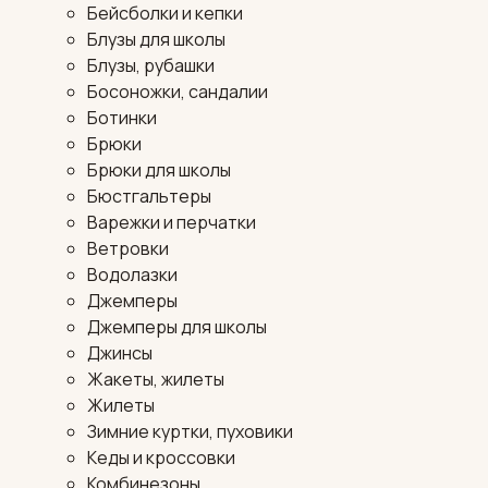
Бейсболки и кепки
Блузы для школы
Блузы, рубашки
Босоножки, сандалии
Ботинки
Брюки
Брюки для школы
Бюстгальтеры
Варежки и перчатки
Ветровки
Водолазки
Джемперы
Джемперы для школы
Джинсы
Жакеты, жилеты
Жилеты
Зимние куртки, пуховики
Кеды и кроссовки
Комбинезоны