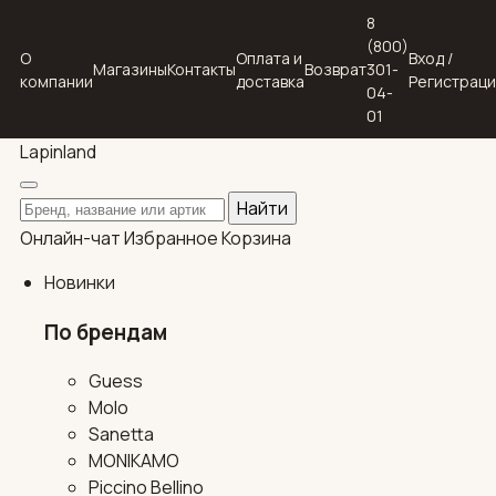
8
(800)
О
Оплата и
Вход /
Магазины
Контакты
Возврат
301-
компании
доставка
Регистрац
04-
01
Lapin
land
Поиск по каталогу
Найти
Онлайн-чат
Избранное
Корзина
Новинки
По брендам
Guess
Molo
Sanetta
MONIKAMO
Piccino Bellino