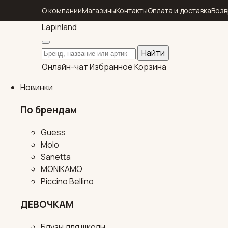
О компании
Магазины
Контакты
Оплата и доставка
Возв
Lapin
land
Поиск по каталогу
Найти
Онлайн-чат
Избранное
Корзина
Новинки
По брендам
Guess
Molo
Sanetta
MONIKAMO
Piccino Bellino
ДЕВОЧКАМ
Блузы для школы