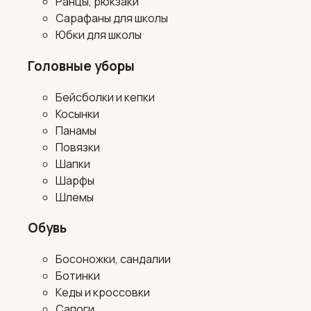
Ранцы, рюкзаки
Сарафаны для школы
Юбки для школы
Головные уборы
Бейсболки и кепки
Косынки
Панамы
Повязки
Шапки
Шарфы
Шлемы
Обувь
Босоножки, сандалии
Ботинки
Кеды и кроссовки
Сапоги