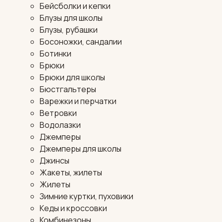
Бейсболки и кепки
Блузы для школы
Блузы, рубашки
Босоножки, сандалии
Ботинки
Брюки
Брюки для школы
Бюстгальтеры
Варежки и перчатки
Ветровки
Водолазки
Джемперы
Джемперы для школы
Джинсы
Жакеты, жилеты
Жилеты
Зимние куртки, пуховики
Кеды и кроссовки
Комбинезоны