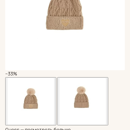
−33%
Guess —
посмотреть больше