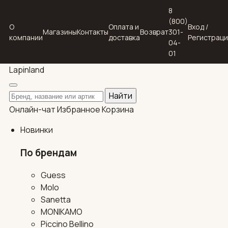
8
(800)
О
Оплата и
Вход /
Магазины
Контакты
Возврат
301-
компании
доставка
Регистрац
04-
01
Lapin
land
Поиск по каталогу
Найти
Онлайн-чат
Избранное
Корзина
Новинки
По брендам
Guess
Molo
Sanetta
MONIKAMO
Piccino Bellino