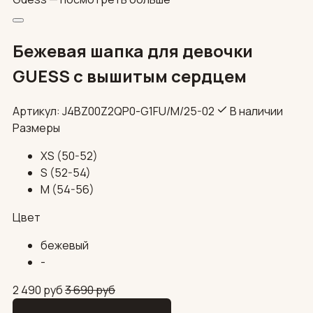
Бежевая шапка для девочки
GUESS с вышитым сердцем
Артикул: J4BZ00Z2QP0-G1FU/М/25-02
В наличии
Размеры
XS (50-52)
S (52-54)
M (54-56)
Цвет
бежевый
-
2 490
руб
3 690
руб