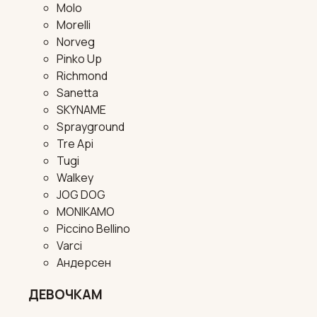
Molo
Morelli
Norveg
Pinko Up
Richmond
Sanetta
SKYNAME
Sprayground
Tre Api
Tugi
Walkey
JOG DOG
MONIKAMO
Piccino Bellino
Varci
Андерсен
ДЕВОЧКАМ