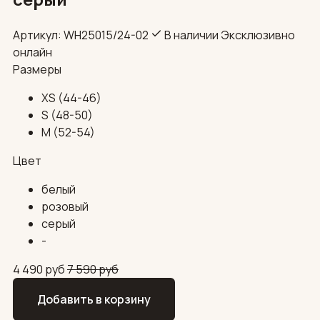
Артикул: WH25015/24-02
В наличии
Эксклюзивно
онлайн
Размеры
XS (44-46)
S (48-50)
M (52-54)
Цвет
белый
розовый
серый
-
4 490
руб
7 590
руб
Добавить в корзину