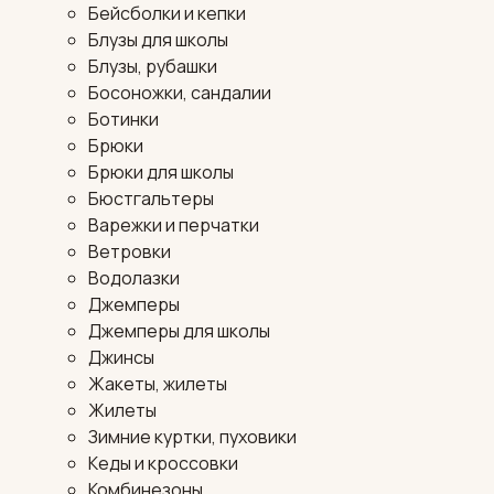
Бейсболки и кепки
Блузы для школы
Блузы, рубашки
Босоножки, сандалии
Ботинки
Брюки
Брюки для школы
Бюстгальтеры
Варежки и перчатки
Ветровки
Водолазки
Джемперы
Джемперы для школы
Джинсы
Жакеты, жилеты
Жилеты
Зимние куртки, пуховики
Кеды и кроссовки
Комбинезоны