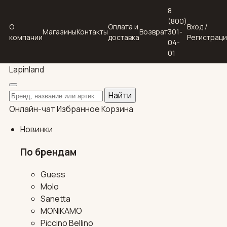
8
(800)
О
Оплата и
Вход /
Магазины
Контакты
Возврат
301-
компании
доставка
Регистрац
04-
01
Lapin
land
Поиск по каталогу
Найти
Онлайн-чат
Избранное
Корзина
Новинки
По брендам
Guess
Molo
Sanetta
MONIKAMO
Piccino Bellino