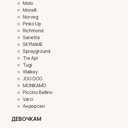
Molo
Morelli
Norveg
Pinko Up
Richmond
Sanetta
SKYNAME
Sprayground
Tre Api
Tugi
Walkey
JOG DOG
MONIKAMO
Piccino Bellino
Varci
Андерсен
ДЕВОЧКАМ