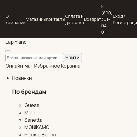
8
(800)
О
Оплата и
Вход /
Магазины
Контакты
Возврат
301-
компании
доставка
Регистрац
04-
01
Lapin
land
Поиск по каталогу
Найти
Онлайн-чат
Избранное
Корзина
Новинки
По брендам
Guess
Molo
Sanetta
MONIKAMO
Piccino Bellino