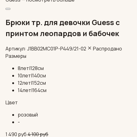
Брюки тр. для девочки Guess с
принтом леопардов и бабочек
Артикул: J1BB02MC01P-P449/21-02
Распродано
Размеры
8лет|128см
10лет|140см
12лет|152см
14лет|164см
Цвет
розовый
-
1 490
руб
4 100
руб