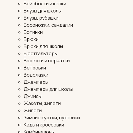
Бейсболки и кепки
Блузы для школы
Блузы, рубашки
Босоножки, сандалии
Ботинки
Брюки
Брюки для школы
Бюстгальтеры
Варежки и перчатки
Ветровки
Водолазки
Джемперы
Джемперы для школы
Джинсы
Жакеты, жилеты
Жилеты
Зимние куртки, пуховики
Кеды и кроссовки
Комбинезоны