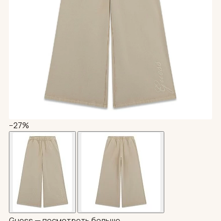
−27%
Guess —
посмотреть больше