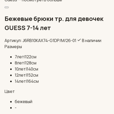
Бежевые брюки тр. для девочек
GUESS 7-14 лет
Артикул: J6RB10KAX74-G1DP/М/26-01
В наличии
Размеры
7лет|122см
8лет|128см
10лет|140см
12лет|152см
14лет|164см
Цвет
бежевый
-