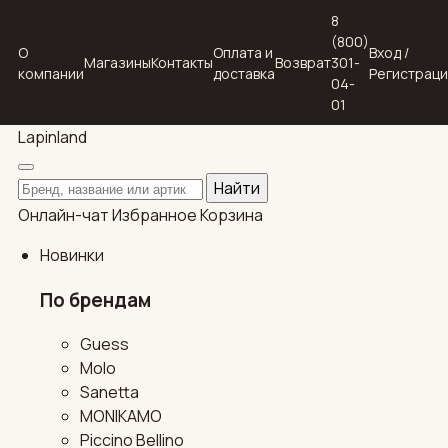
8
(800)
О
Оплата и
Вход /
Магазины
Контакты
Возврат
301-
компании
доставка
Регистрац
04-
01
Lapin
land
Поиск по каталогу
Найти
Онлайн-чат
Избранное
Корзина
Новинки
По брендам
Guess
Molo
Sanetta
MONIKAMO
Piccino Bellino