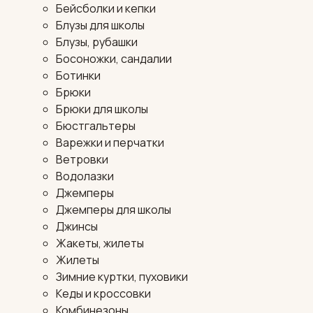
Бейсболки и кепки
Блузы для школы
Блузы, рубашки
Босоножки, сандалии
Ботинки
Брюки
Брюки для школы
Бюстгальтеры
Варежки и перчатки
Ветровки
Водолазки
Джемперы
Джемперы для школы
Джинсы
Жакеты, жилеты
Жилеты
Зимние куртки, пуховики
Кеды и кроссовки
Комбинезоны