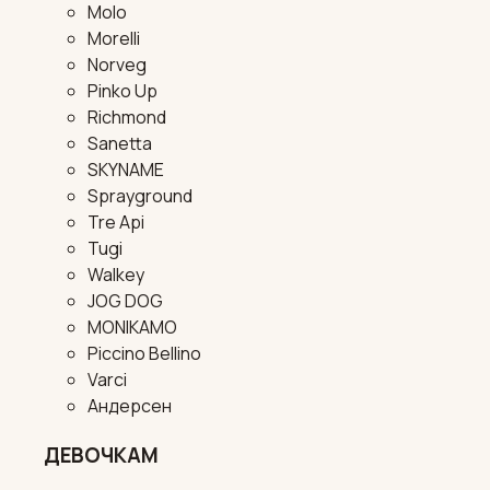
Molo
Morelli
Norveg
Pinko Up
Richmond
Sanetta
SKYNAME
Sprayground
Tre Api
Tugi
Walkey
JOG DOG
MONIKAMO
Piccino Bellino
Varci
Андерсен
ДЕВОЧКАМ