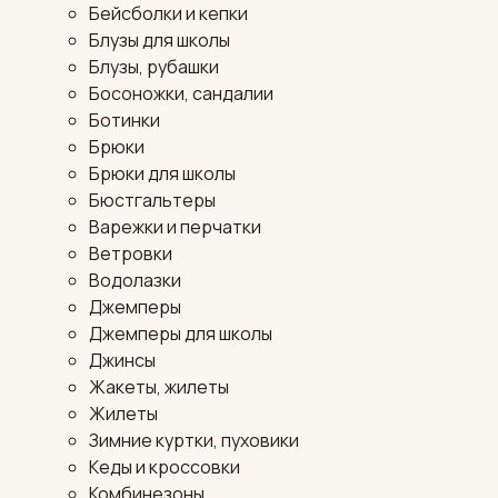
Бейсболки и кепки
Блузы для школы
Блузы, рубашки
Босоножки, сандалии
Ботинки
Брюки
Брюки для школы
Бюстгальтеры
Варежки и перчатки
Ветровки
Водолазки
Джемперы
Джемперы для школы
Джинсы
Жакеты, жилеты
Жилеты
Зимние куртки, пуховики
Кеды и кроссовки
Комбинезоны