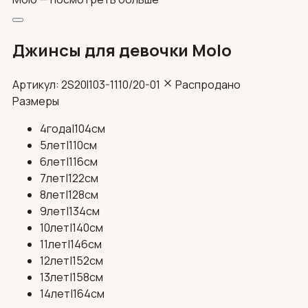
Джинсы для девочки Molo
Артикул: 2S20I103-1110/20-01
Распродано
Размеры
4года|104см
5лет|110см
6лет|116см
7лет|122см
8лет|128см
9лет|134см
10лет|140см
11лет|146см
12лет|152см
13лет|158см
14лет|164см