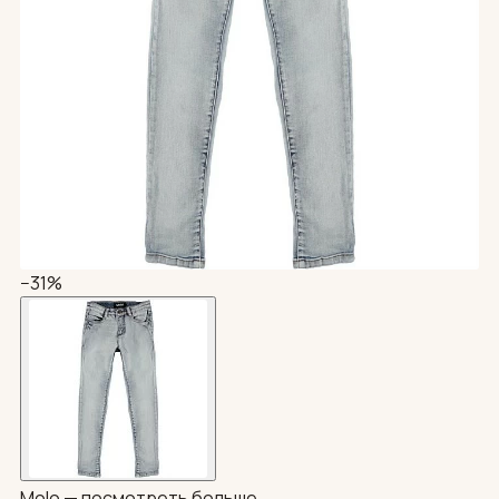
−31%
Molo —
посмотреть больше