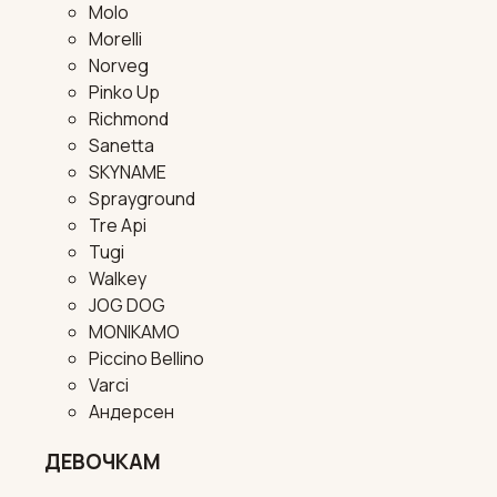
Molo
Morelli
Norveg
Pinko Up
Richmond
Sanetta
SKYNAME
Sprayground
Tre Api
Tugi
Walkey
JOG DOG
MONIKAMO
Piccino Bellino
Varci
Андерсен
ДЕВОЧКАМ