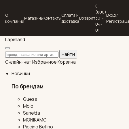
8
(800)
О
Оплата и
Вход /
Магазины
Контакты
Возврат
301-
компании
доставка
Регистрац
04-
01
Lapin
land
Поиск по каталогу
Найти
Онлайн-чат
Избранное
Корзина
Новинки
По брендам
Guess
Molo
Sanetta
MONIKAMO
Piccino Bellino