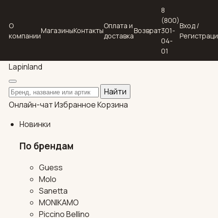
8
(800)
О
Оплата и
Вход /
Магазины
Контакты
Возврат
301-
компании
доставка
Регистрац
04-
01
Lapin
land
Поиск по каталогу
Найти
Онлайн-чат
Избранное
Корзина
Новинки
По брендам
Guess
Molo
Sanetta
MONIKAMO
Piccino Bellino