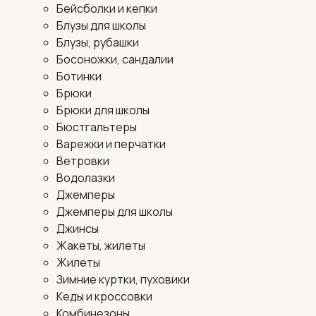
Бейсболки и кепки
Блузы для школы
Блузы, рубашки
Босоножки, сандалии
Ботинки
Брюки
Брюки для школы
Бюстгальтеры
Варежки и перчатки
Ветровки
Водолазки
Джемперы
Джемперы для школы
Джинсы
Жакеты, жилеты
Жилеты
Зимние куртки, пуховики
Кеды и кроссовки
Комбинезоны