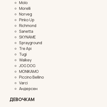
Molo
Morelli
Norveg
Pinko Up
Richmond
Sanetta
SKYNAME
Sprayground
Tre Api
Tugi
Walkey
JOG DOG
MONIKAMO
Piccino Bellino
Varci
Андерсен
ДЕВОЧКАМ