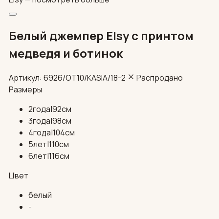
Белый джемпер Elsy с принтом
медведя и ботинок
Артикул: 6926/OT10/KASIA/18-2
Распродано
Размеры
2года|92см
3года|98см
4года|104см
5лет|110см
6лет|116см
Цвет
белый
-