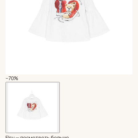
−70%
Elsy —
посмотреть больше