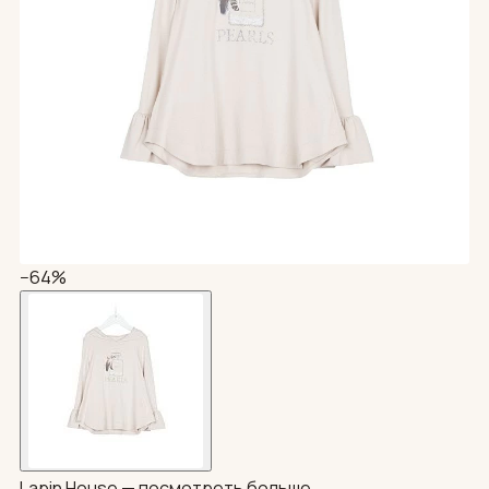
−64%
Lapin House —
посмотреть больше