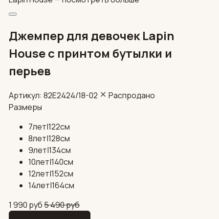
Джемпер для девочек Lapin
House с принтом бутылки и
перьев
Артикул: 82E2424/18-02
Распродано
Размеры
7лет|122см
8лет|128см
9лет|134см
10лет|140см
12лет|152см
14лет|164см
1 990
руб
5 490
руб