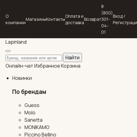
8
(800)
О
Оплата и
Вход /
Магазины
Контакты
Возврат
301-
компании
доставка
Регистрац
04-
01
Lapin
land
Поиск по каталогу
Найти
Онлайн-чат
Избранное
Корзина
Новинки
По брендам
Guess
Molo
Sanetta
MONIKAMO
Piccino Bellino