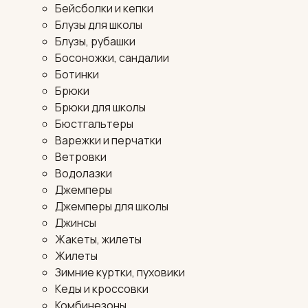
Бейсболки и кепки
Блузы для школы
Блузы, рубашки
Босоножки, сандалии
Ботинки
Брюки
Брюки для школы
Бюстгальтеры
Варежки и перчатки
Ветровки
Водолазки
Джемперы
Джемперы для школы
Джинсы
Жакеты, жилеты
Жилеты
Зимние куртки, пуховики
Кеды и кроссовки
Комбинезоны