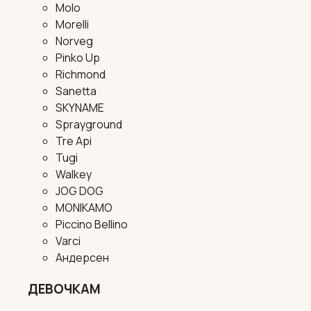
Molo
Morelli
Norveg
Pinko Up
Richmond
Sanetta
SKYNAME
Sprayground
Tre Api
Tugi
Walkey
JOG DOG
MONIKAMO
Piccino Bellino
Varci
Андерсен
ДЕВОЧКАМ