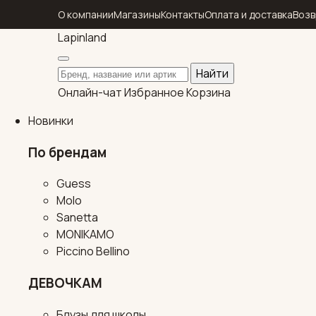
О компании
Магазины
Контакты
Оплата и доставка
Возв
Lapin
land
Поиск по каталогу
Найти
Онлайн-чат
Избранное
Корзина
Новинки
По брендам
Guess
Molo
Sanetta
MONIKAMO
Piccino Bellino
ДЕВОЧКАМ
Блузы для школы