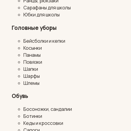
Ранцы, рюкзаки
Сарафаны для школы
Юбки для школы
Головные уборы
Бейсболки и кепки
Косынки
Панамы
Повязки
Шапки
Шарфы
Шлемы
Обувь
Босоножки, сандалии
Ботинки
Кеды и кроссовки
Сапоги