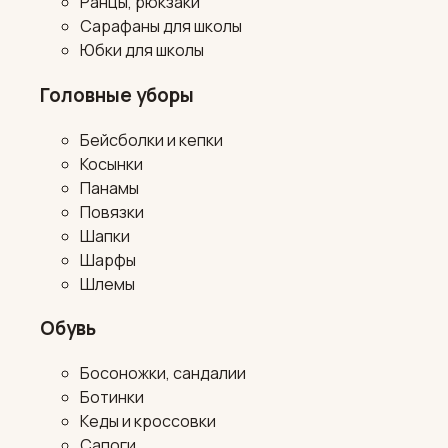
Ранцы, рюкзаки
Сарафаны для школы
Юбки для школы
Головные уборы
Бейсболки и кепки
Косынки
Панамы
Повязки
Шапки
Шарфы
Шлемы
Обувь
Босоножки, сандалии
Ботинки
Кеды и кроссовки
Сапоги