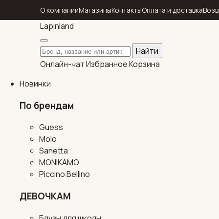
О компании
Магазины
Контакты
Оплата и доставка
Возв
Lapin
land
Поиск по каталогу
Найти
Онлайн-чат
Избранное
Корзина
Новинки
По брендам
Guess
Molo
Sanetta
MONIKAMO
Piccino Bellino
ДЕВОЧКАМ
Блузы для школы