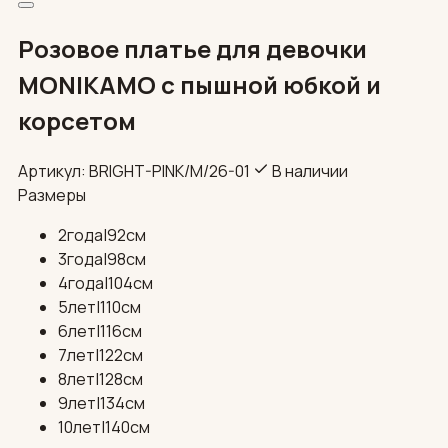
Розовое платье для девочки
MONIKAMO с пышной юбкой и
корсетом
Артикул: BRIGHT-PINK/М/26-01
В наличии
Размеры
2года|92см
3года|98см
4года|104см
5лет|110см
6лет|116см
7лет|122см
8лет|128см
9лет|134см
10лет|140см