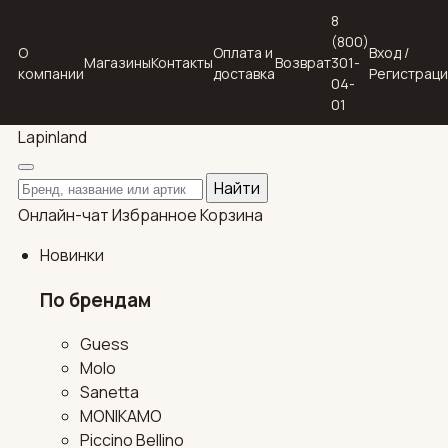
8
(800)
О
Оплата и
Вход /
Магазины
Контакты
Возврат
301-
компании
доставка
Регистрац
04-
01
Lapin
land
Поиск по каталогу
Найти
Онлайн-чат
Избранное
Корзина
Новинки
По брендам
Guess
Molo
Sanetta
MONIKAMO
Piccino Bellino