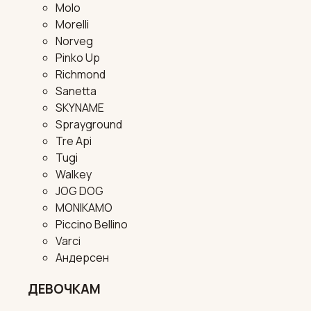
Molo
Morelli
Norveg
Pinko Up
Richmond
Sanetta
SKYNAME
Sprayground
Tre Api
Tugi
Walkey
JOG DOG
MONIKAMO
Piccino Bellino
Varci
Андерсен
ДЕВОЧКАМ