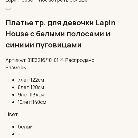
Платье тр. для девочки Lapin
House с белыми полосами и
синими пуговицами
Артикул: 81E3216/18-01
Распродано
Размеры
7лет|122см
8лет|128см
9лет|134см
10лет|140см
Цвет
белый
-