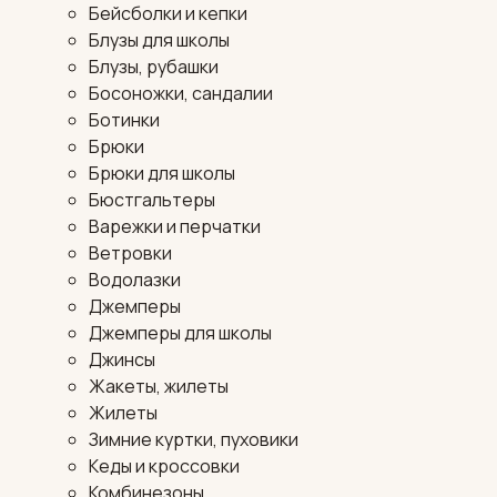
Бейсболки и кепки
Блузы для школы
Блузы, рубашки
Босоножки, сандалии
Ботинки
Брюки
Брюки для школы
Бюстгальтеры
Варежки и перчатки
Ветровки
Водолазки
Джемперы
Джемперы для школы
Джинсы
Жакеты, жилеты
Жилеты
Зимние куртки, пуховики
Кеды и кроссовки
Комбинезоны