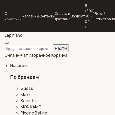
8
(800)
О
Оплата и
Вход /
Магазины
Контакты
Возврат
301-
компании
доставка
Регистрац
04-
01
Lapin
land
Поиск по каталогу
Найти
Онлайн-чат
Избранное
Корзина
Новинки
По брендам
Guess
Molo
Sanetta
MONIKAMO
Piccino Bellino