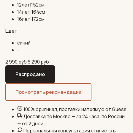
12лет|152см
14лет|164см
16лет|172см
Цвет
синий
-
2 990
руб
6 290
руб
Распродано
Посмотреть рекомендации
100% оригинал, поставки напрямую от Guess
Доставка по Москве — за 24 часа, по России
— от 2 дней
Персональная консультация стилиста в