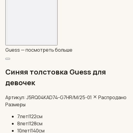
Guess —
посмотреть больше
Синяя толстовка Guess для
девочек
Артикул: J5RQ04KAD74-G7HR/М/25-01
Распродано
Размеры
7лет|122см
8лет|128см
10лет|140см