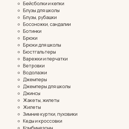
Бейсболки и кепки
Блузы для школы
Блузы, рубашки
Босоножки, сандалии
Ботинки
Брюки
Брюки для школы
Бюстгальтеры
Варежки и перчатки
Ветровки
Водолазки
Джемперы
Джемперы для школы
Джинсы
Жакеты, жилеты
Жилеты
Зимние куртки, пуховики
Кеды и кроссовки
Комбинезоны