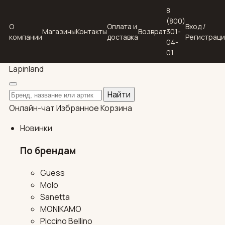
8
(800)
О
Оплата и
Вход /
Магазины
Контакты
Возврат
301-
компании
доставка
Регистрац
04-
01
Lapin
land
Поиск по каталогу
Найти
Онлайн-чат
Избранное
Корзина
Новинки
По брендам
Guess
Molo
Sanetta
MONIKAMO
Piccino Bellino