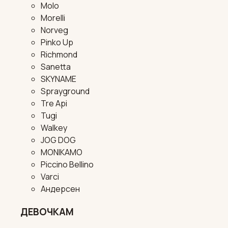
Molo
Morelli
Norveg
Pinko Up
Richmond
Sanetta
SKYNAME
Sprayground
Tre Api
Tugi
Walkey
JOG DOG
MONIKAMO
Piccino Bellino
Varci
Андерсен
ДЕВОЧКАМ