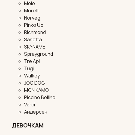
Molo
Morelli
Norveg
Pinko Up
Richmond
Sanetta
SKYNAME
Sprayground
Tre Api
Tugi
Walkey
JOG DOG
MONIKAMO
Piccino Bellino
Varci
Андерсен
ДЕВОЧКАМ