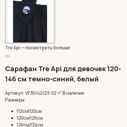
Tre Api —
посмотреть больше
Сарафан Tre Api для девочек 120-
146 см темно-синий, белый
Артикул: VF30/42/23-02
В наличии
Размеры
112см|120см
120см|126см
126см|134см