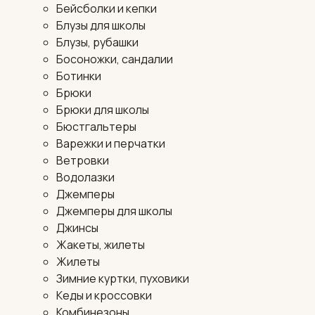
Бейсболки и кепки
Блузы для школы
Блузы, рубашки
Босоножки, сандалии
Ботинки
Брюки
Брюки для школы
Бюстгальтеры
Варежки и перчатки
Ветровки
Водолазки
Джемперы
Джемперы для школы
Джинсы
Жакеты, жилеты
Жилеты
Зимние куртки, пуховики
Кеды и кроссовки
Комбинезоны