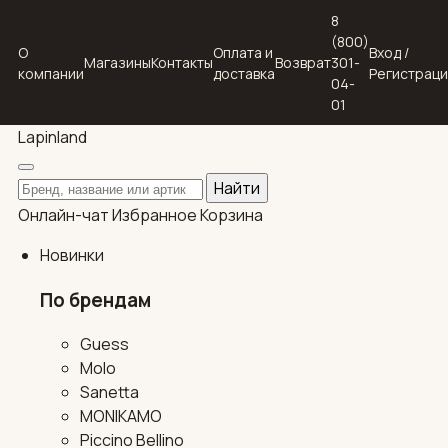
8
(800)
О
Оплата и
Вход /
Магазины
Контакты
Возврат
301-
компании
доставка
Регистрац
04-
01
Lapin
land
Поиск по каталогу
Найти
Онлайн-чат
Избранное
Корзина
Новинки
По брендам
Guess
Molo
Sanetta
MONIKAMO
Piccino Bellino