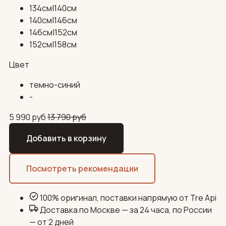
134см|140см
140см|146см
146см|152см
152см|158см
Цвет
темно-синий
-
5 990
руб
13 790
руб
Добавить в корзину
Посмотреть рекомендации
100% оригинал, поставки напрямую от Tre Api
Доставка по Москве — за 24 часа, по России
— от 2 дней