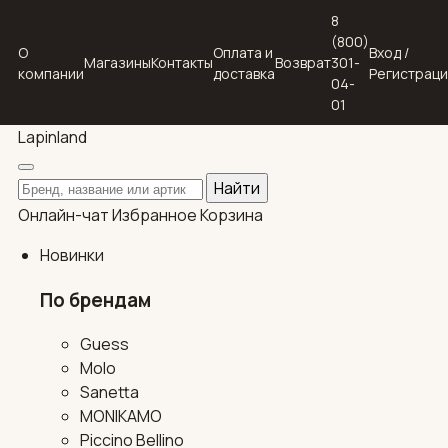
8
(800)
О
Оплата и
Вход /
Магазины
Контакты
Возврат
301-
компании
доставка
Регистрац
04-
01
Lapin
land
Поиск по каталогу
Найти
Онлайн-чат
Избранное
Корзина
Новинки
По брендам
Guess
Molo
Sanetta
MONIKAMO
Piccino Bellino