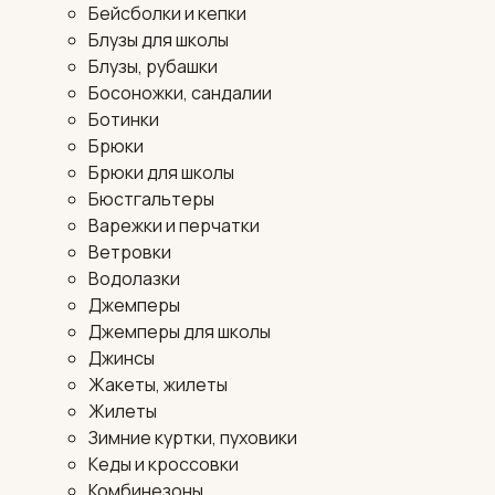
Бейсболки и кепки
Блузы для школы
Блузы, рубашки
Босоножки, сандалии
Ботинки
Брюки
Брюки для школы
Бюстгальтеры
Варежки и перчатки
Ветровки
Водолазки
Джемперы
Джемперы для школы
Джинсы
Жакеты, жилеты
Жилеты
Зимние куртки, пуховики
Кеды и кроссовки
Комбинезоны