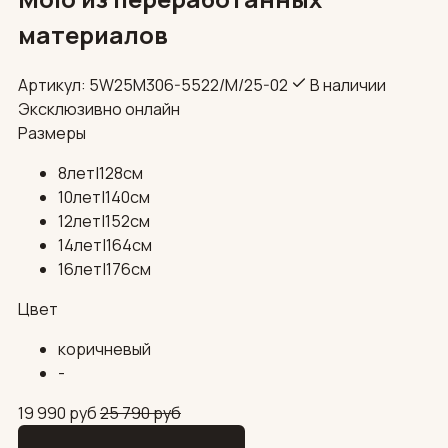
материалов
Артикул: 5W25M306-5522/М/25-02
В наличии
Эксклюзивно онлайн
Размеры
8лет|128см
10лет|140см
12лет|152см
14лет|164см
16лет|176см
Цвет
коричневый
-
19 990
руб
25 790
руб