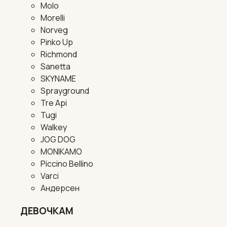
Molo
Morelli
Norveg
Pinko Up
Richmond
Sanetta
SKYNAME
Sprayground
Tre Api
Tugi
Walkey
JOG DOG
MONIKAMO
Piccino Bellino
Varci
Андерсен
ДЕВОЧКАМ