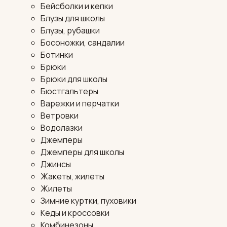
Бейсболки и кепки
Блузы для школы
Блузы, рубашки
Босоножки, сандалии
Ботинки
Брюки
Брюки для школы
Бюстгальтеры
Варежки и перчатки
Ветровки
Водолазки
Джемперы
Джемперы для школы
Джинсы
Жакеты, жилеты
Жилеты
Зимние куртки, пуховики
Кеды и кроссовки
Комбинезоны