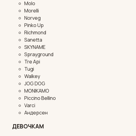
Molo
Morelli
Norveg
Pinko Up
Richmond
Sanetta
SKYNAME
Sprayground
Tre Api
Tugi
Walkey
JOG DOG
MONIKAMO
Piccino Bellino
Varci
Андерсен
ДЕВОЧКАМ