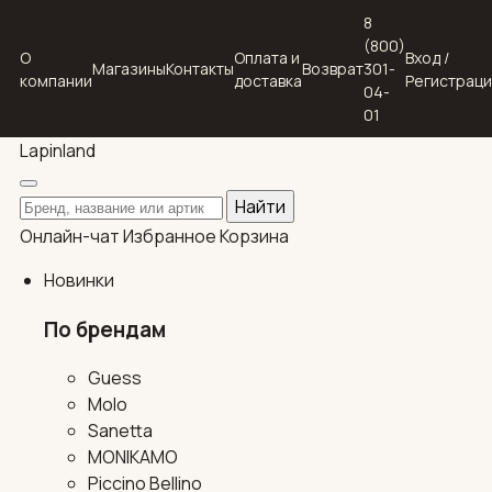
8
(800)
О
Оплата и
Вход /
Магазины
Контакты
Возврат
301-
компании
доставка
Регистрац
04-
01
Lapin
land
Поиск по каталогу
Найти
Онлайн-чат
Избранное
Корзина
Новинки
По брендам
Guess
Molo
Sanetta
MONIKAMO
Piccino Bellino