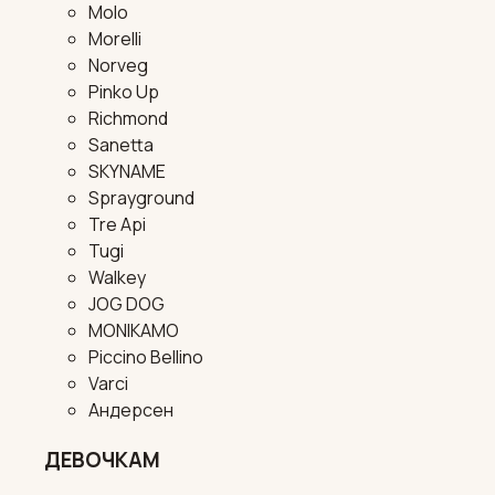
Molo
Morelli
Norveg
Pinko Up
Richmond
Sanetta
SKYNAME
Sprayground
Tre Api
Tugi
Walkey
JOG DOG
MONIKAMO
Piccino Bellino
Varci
Андерсен
ДЕВОЧКАМ