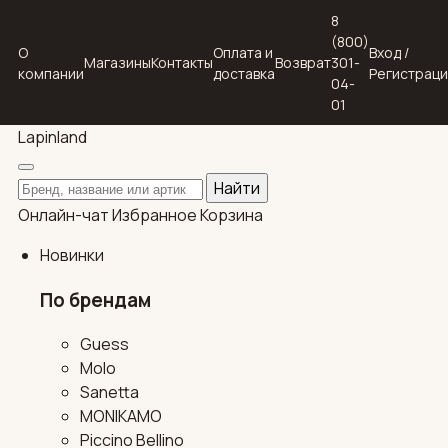
8
(800)
О
Оплата и
Вход /
Магазины
Контакты
Возврат
301-
компании
доставка
Регистрац
04-
01
Lapin
land
Поиск по каталогу
Найти
Онлайн-чат
Избранное
Корзина
Новинки
По брендам
Guess
Molo
Sanetta
MONIKAMO
Piccino Bellino