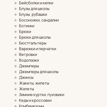
Бейсболки и кепки
Блузы для школы
Блузы, рубашки
Босоножки, сандалии
Ботинки
Брюки
Брюки для школы
Бюстгальтеры
Варежки и перчатки
Ветровки
Водолазки
Джемперы
Джемперы для школы
Джинсы
Жакеты, жилеты
Жилеты
Зимние куртки, пуховики
Кеды и кроссовки
Комбинезоны