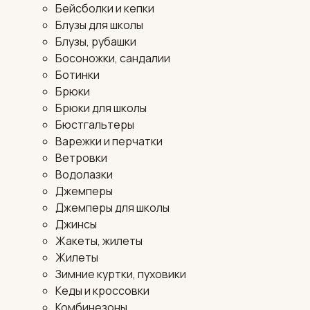
Бейсболки и кепки
Блузы для школы
Блузы, рубашки
Босоножки, сандалии
Ботинки
Брюки
Брюки для школы
Бюстгальтеры
Варежки и перчатки
Ветровки
Водолазки
Джемперы
Джемперы для школы
Джинсы
Жакеты, жилеты
Жилеты
Зимние куртки, пуховики
Кеды и кроссовки
Комбинезоны