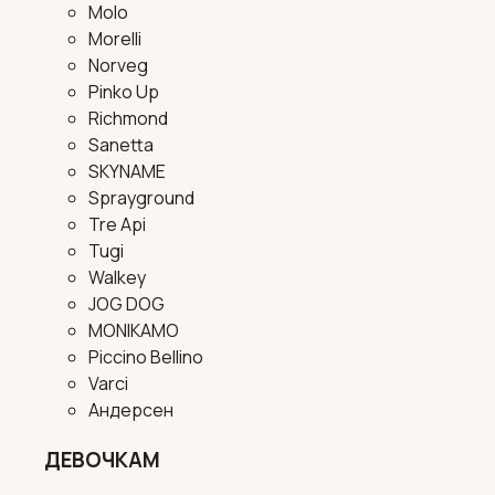
Molo
Morelli
Norveg
Pinko Up
Richmond
Sanetta
SKYNAME
Sprayground
Tre Api
Tugi
Walkey
JOG DOG
MONIKAMO
Piccino Bellino
Varci
Андерсен
ДЕВОЧКАМ