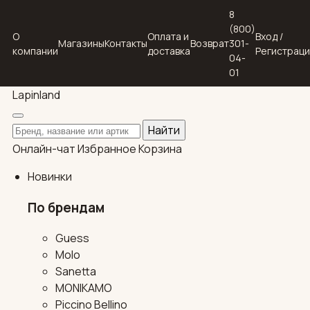
8
(800)
О
Оплата и
Вход /
Магазины
Контакты
Возврат
301-
компании
доставка
Регистрац
04-
01
Lapin
land
Поиск по каталогу
Найти
Онлайн-чат
Избранное
Корзина
Новинки
По брендам
Guess
Molo
Sanetta
MONIKAMO
Piccino Bellino