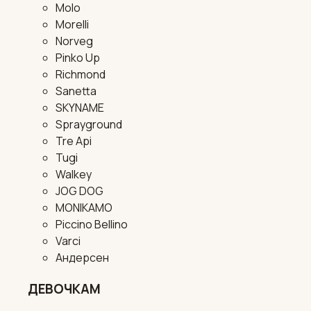
Molo
Morelli
Norveg
Pinko Up
Richmond
Sanetta
SKYNAME
Sprayground
Tre Api
Tugi
Walkey
JOG DOG
MONIKAMO
Piccino Bellino
Varci
Андерсен
ДЕВОЧКАМ