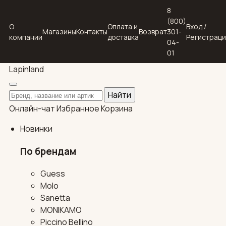
8
(800)
О
Оплата и
Вход /
Магазины
Контакты
Возврат
301-
компании
доставка
Регистрац
04-
01
Lapin
land
Поиск по каталогу
Найти
Онлайн-чат
Избранное
Корзина
Новинки
По брендам
Guess
Molo
Sanetta
MONIKAMO
Piccino Bellino