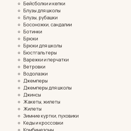
Бейсболки и кепки
Блузы для школы
Блузы, рубашки
Босоножки, сандалии
Ботинки
Брюки
Брюки для школы
Бюстгальтеры
Варежки и перчатки
Ветровки
Водолазки
Джемперы
Джемперы для школы
Джинсы
Жакеты, жилеты
Жилеты
Зимние куртки, пуховики
Кеды и кроссовки
Комбинезоны