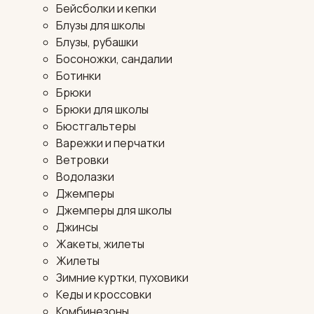
Бейсболки и кепки
Блузы для школы
Блузы, рубашки
Босоножки, сандалии
Ботинки
Брюки
Брюки для школы
Бюстгальтеры
Варежки и перчатки
Ветровки
Водолазки
Джемперы
Джемперы для школы
Джинсы
Жакеты, жилеты
Жилеты
Зимние куртки, пуховики
Кеды и кроссовки
Комбинезоны