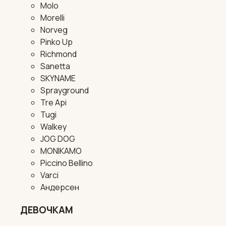
Molo
Morelli
Norveg
Pinko Up
Richmond
Sanetta
SKYNAME
Sprayground
Tre Api
Tugi
Walkey
JOG DOG
MONIKAMO
Piccino Bellino
Varci
Андерсен
ДЕВОЧКАМ