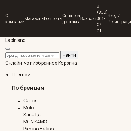
8
(800)
О
Оплата и
Вход /
Магазины
Контакты
Возврат
301-
компании
доставка
Регистрац
04-
01
Lapin
land
Поиск по каталогу
Найти
Онлайн-чат
Избранное
Корзина
Новинки
По брендам
Guess
Molo
Sanetta
MONIKAMO
Piccino Bellino