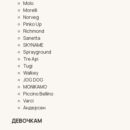
Molo
Morelli
Norveg
Pinko Up
Richmond
Sanetta
SKYNAME
Sprayground
Tre Api
Tugi
Walkey
JOG DOG
MONIKAMO
Piccino Bellino
Varci
Андерсен
ДЕВОЧКАМ