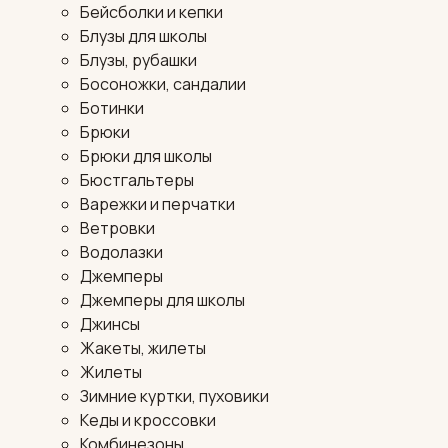
Бейсболки и кепки
Блузы для школы
Блузы, рубашки
Босоножки, сандалии
Ботинки
Брюки
Брюки для школы
Бюстгальтеры
Варежки и перчатки
Ветровки
Водолазки
Джемперы
Джемперы для школы
Джинсы
Жакеты, жилеты
Жилеты
Зимние куртки, пуховики
Кеды и кроссовки
Комбинезоны