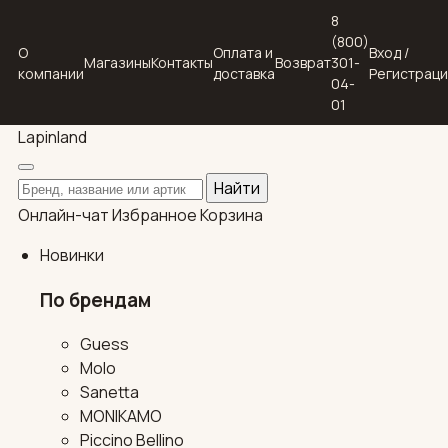
8
(800)
О
Оплата и
Вход /
Магазины
Контакты
Возврат
301-
компании
доставка
Регистрац
04-
01
Lapin
land
Поиск по каталогу
Найти
Онлайн-чат
Избранное
Корзина
Новинки
По брендам
Guess
Molo
Sanetta
MONIKAMO
Piccino Bellino