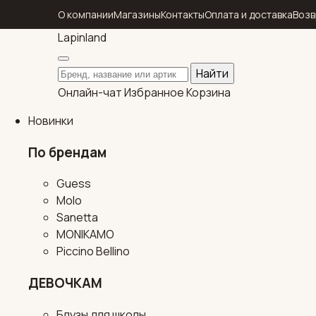
О компании
Магазины
Контакты
Оплата и доставка
Возв
Lapin
land
Поиск по каталогу
Найти
Онлайн-чат
Избранное
Корзина
Новинки
По брендам
Guess
Molo
Sanetta
MONIKAMO
Piccino Bellino
ДЕВОЧКАМ
Блузы для школы