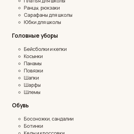
Платья для школы
Ранцы, рюкзаки
Сарафаны для школы
Юбки для школы
Головные уборы
Бейсболки и кепки
Косынки
Панамы
Повязки
Шапки
Шарфы
Шлемы
Обувь
Босоножки, сандалии
Ботинки
Кеды и кроссовки