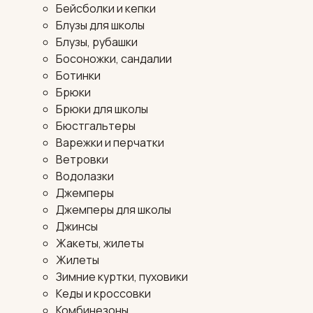
Бейсболки и кепки
Блузы для школы
Блузы, рубашки
Босоножки, сандалии
Ботинки
Брюки
Брюки для школы
Бюстгальтеры
Варежки и перчатки
Ветровки
Водолазки
Джемперы
Джемперы для школы
Джинсы
Жакеты, жилеты
Жилеты
Зимние куртки, пуховики
Кеды и кроссовки
Комбинезоны