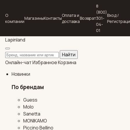
8
(800)
О
Оплата и
Вход /
Магазины
Контакты
Возврат
301-
компании
доставка
Регистрац
04-
01
Lapin
land
Поиск по каталогу
Найти
Онлайн-чат
Избранное
Корзина
Новинки
По брендам
Guess
Molo
Sanetta
MONIKAMO
Piccino Bellino