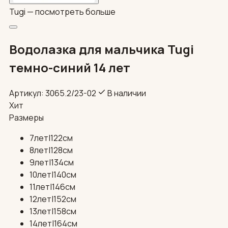
Tugi —
посмотреть больше
Водолазка для мальчика Tugi
темно-синий 14 лет
Артикул: 3065.2/23-02
В наличии
Хит
Размеры
7лет|122см
8лет|128см
9лет|134см
10лет|140см
11лет|146см
12лет|152см
13лет|158см
14лет|164см