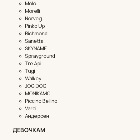
Molo
Morelli
Norveg
Pinko Up
Richmond
Sanetta
SKYNAME
Sprayground
Tre Api
Tugi
Walkey
JOG DOG
MONIKAMO
Piccino Bellino
Varci
Андерсен
ДЕВОЧКАМ