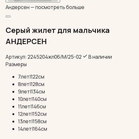
Андерсен —
посмотреть больше
Серый жилет для мальчика
АНДЕРСЕН
Артикул: 2245204жл06/М/25-02
В наличии
Размеры
7лет|122см
8лет|128см
9лет|134см
10лет|140см
11лет|146см
12лет|152см
13лет|158см
14лет|164см