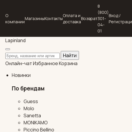
8
(800)
О
Оплата и
Вход /
Магазины
Контакты
Возврат
301-
компании
доставка
Регистрац
04-
01
Lapin
land
Поиск по каталогу
Найти
Онлайн-чат
Избранное
Корзина
Новинки
По брендам
Guess
Molo
Sanetta
MONIKAMO
Piccino Bellino