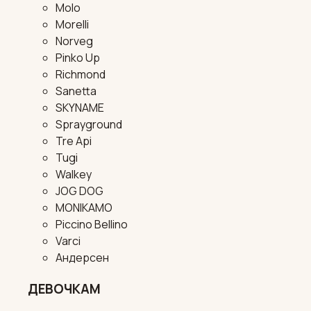
Molo
Morelli
Norveg
Pinko Up
Richmond
Sanetta
SKYNAME
Sprayground
Tre Api
Tugi
Walkey
JOG DOG
MONIKAMO
Piccino Bellino
Varci
Андерсен
ДЕВОЧКАМ