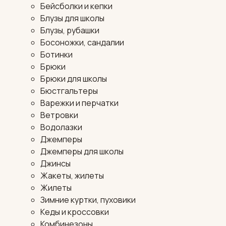
Бейсболки и кепки
Блузы для школы
Блузы, рубашки
Босоножки, сандалии
Ботинки
Брюки
Брюки для школы
Бюстгальтеры
Варежки и перчатки
Ветровки
Водолазки
Джемперы
Джемперы для школы
Джинсы
Жакеты, жилеты
Жилеты
Зимние куртки, пуховики
Кеды и кроссовки
Комбинезоны