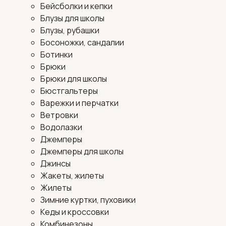
Бейсболки и кепки
Блузы для школы
Блузы, рубашки
Босоножки, сандалии
Ботинки
Брюки
Брюки для школы
Бюстгальтеры
Варежки и перчатки
Ветровки
Водолазки
Джемперы
Джемперы для школы
Джинсы
Жакеты, жилеты
Жилеты
Зимние куртки, пуховики
Кеды и кроссовки
Комбинезоны