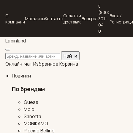
8
(800)
О
Оплата и
Вход /
Магазины
Контакты
Возврат
301-
компании
доставка
Регистрац
04-
01
Lapin
land
Поиск по каталогу
Найти
Онлайн-чат
Избранное
Корзина
Новинки
По брендам
Guess
Molo
Sanetta
MONIKAMO
Piccino Bellino