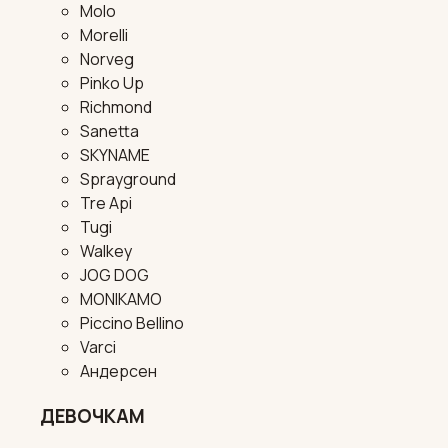
Molo
Morelli
Norveg
Pinko Up
Richmond
Sanetta
SKYNAME
Sprayground
Tre Api
Tugi
Walkey
JOG DOG
MONIKAMO
Piccino Bellino
Varci
Андерсен
ДЕВОЧКАМ