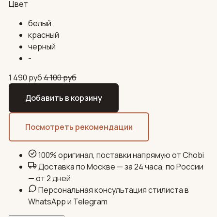
Цвет
белый
красный
черный
-
1 490
руб
4 100
руб
Добавить в корзину
Посмотреть рекомендации
100% оригинал, поставки напрямую от Chobi
Доставка по Москве — за 24 часа, по России
— от 2 дней
Персональная консультация стилиста в
WhatsApp и Telegram