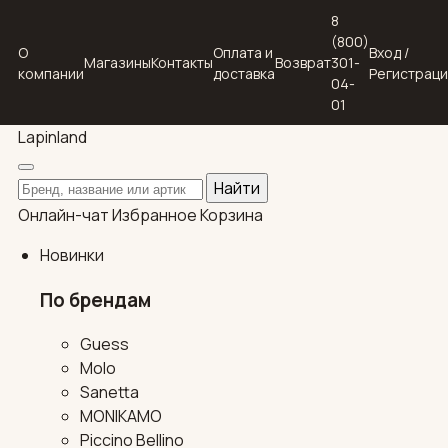
8
(800)
О
Оплата и
Вход /
Магазины
Контакты
Возврат
301-
компании
доставка
Регистрац
04-
01
Lapin
land
Поиск по каталогу
Найти
Онлайн-чат
Избранное
Корзина
Новинки
По брендам
Guess
Molo
Sanetta
MONIKAMO
Piccino Bellino