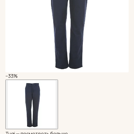
−33%
Tugi —
посмотреть больше