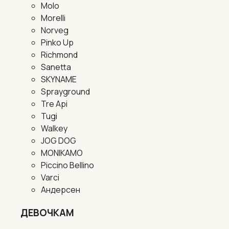
Molo
Morelli
Norveg
Pinko Up
Richmond
Sanetta
SKYNAME
Sprayground
Tre Api
Tugi
Walkey
JOG DOG
MONIKAMO
Piccino Bellino
Varci
Андерсен
ДЕВОЧКАМ