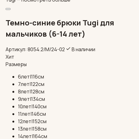
Темно-синие брюки Tugi для
мальчиков (6-14 лет)
Артикул: 8054.2/М/24-02
В наличии
Хит
Размеры
6лет|116см
7лет|122см
8лет|128см
9лет|134см
10лет|140см
11лет|146см
12лет|152см
13лет|158см
14лет|164см