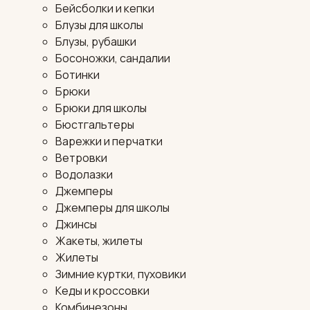
Бейсболки и кепки
Блузы для школы
Блузы, рубашки
Босоножки, сандалии
Ботинки
Брюки
Брюки для школы
Бюстгальтеры
Варежки и перчатки
Ветровки
Водолазки
Джемперы
Джемперы для школы
Джинсы
Жакеты, жилеты
Жилеты
Зимние куртки, пуховики
Кеды и кроссовки
Комбинезоны