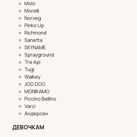
Molo
Morelli
Norveg
Pinko Up
Richmond
Sanetta
SKYNAME
Sprayground
Tre Api
Tugi
Walkey
JOG DOG
MONIKAMO
Piccino Bellino
Varci
Андерсен
ДЕВОЧКАМ