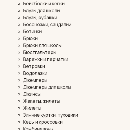
Бейсболки и кепки
Блузы для школы
Блузы, рубашки
Босоножки, сандалии
Ботинки
Брюки
Брюки для школы
Бюстгальтеры
Варежки и перчатки
Ветровки
Водолазки
Джемперы
Джемперы для школы
Джинсы
Жакеты, жилеты
Жилеты
Зимние куртки, пуховики
Кеды и кроссовки
Комбинезоны