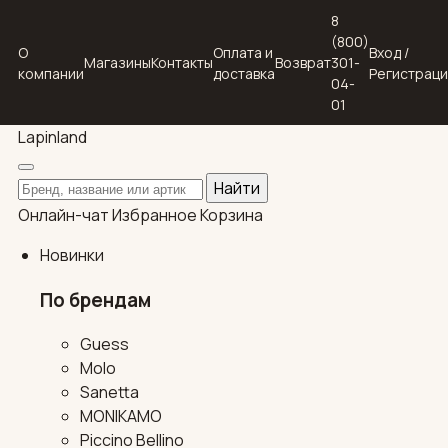
8
(800)
О
Оплата и
Вход /
Магазины
Контакты
Возврат
301-
компании
доставка
Регистрац
04-
01
Lapin
land
Поиск по каталогу
Найти
Онлайн-чат
Избранное
Корзина
Новинки
По брендам
Guess
Molo
Sanetta
MONIKAMO
Piccino Bellino