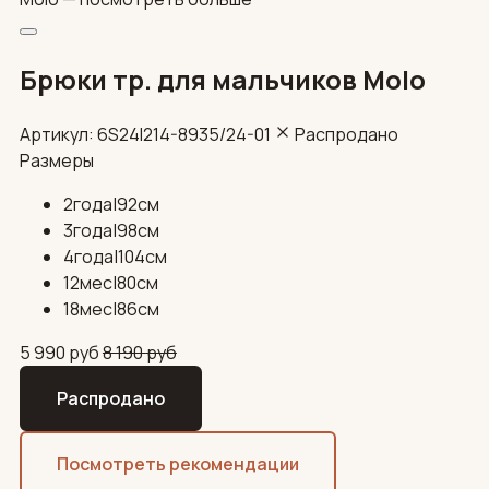
Брюки тр. для мальчиков Molo
Артикул: 6S24I214-8935/24-01
Распродано
Размеры
2года|92см
3года|98см
4года|104см
12мес|80см
18мес|86см
5 990
руб
8 190
руб
Распродано
Посмотреть рекомендации