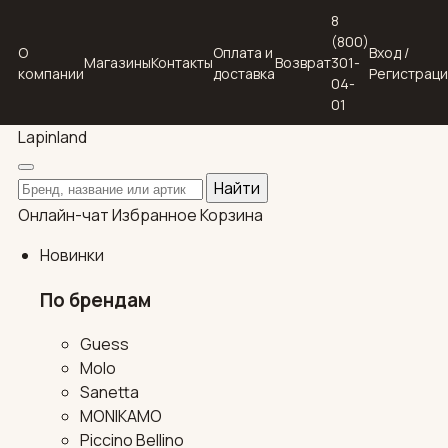
8
(800)
О
Оплата и
Вход /
Магазины
Контакты
Возврат
301-
компании
доставка
Регистрац
04-
01
Lapin
land
Поиск по каталогу
Найти
Онлайн-чат
Избранное
Корзина
Новинки
По брендам
Guess
Molo
Sanetta
MONIKAMO
Piccino Bellino