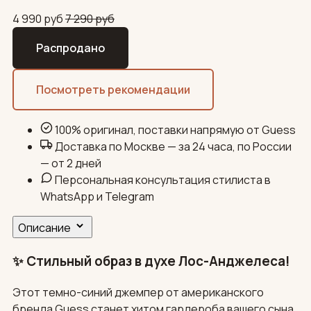
4 990
руб
7 290
руб
Распродано
Посмотреть рекомендации
100% оригинал, поставки напрямую от Guess
Доставка по Москве — за 24 часа, по России
— от 2 дней
Персональная консультация стилиста в
WhatsApp и Telegram
Описание
✨ Стильный образ в духе Лос-Анджелеса!
Этот темно-синий джемпер от американского
бренда Guess станет хитом гардероба вашего сына.