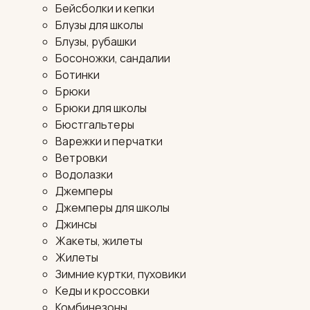
Бейсболки и кепки
Блузы для школы
Блузы, рубашки
Босоножки, сандалии
Ботинки
Брюки
Брюки для школы
Бюстгальтеры
Варежки и перчатки
Ветровки
Водолазки
Джемперы
Джемперы для школы
Джинсы
Жакеты, жилеты
Жилеты
Зимние куртки, пуховики
Кеды и кроссовки
Комбинезоны