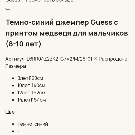
Темно-синий джемпер Guess с
принтом медведя для мальчиков
(8-10 лет)
Артикул: L6RR04Z2ZK2-G7V2/М/26-01
Распродано
Размеры
8лет|128см
10лет|140см
12лет|152см
14лет|164см
Цвет
темно-синий
-