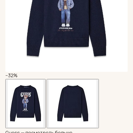
−32%
Guess —
посмотреть больше