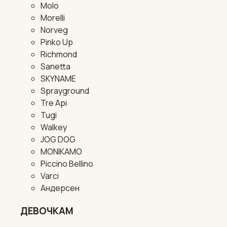
Molo
Morelli
Norveg
Pinko Up
Richmond
Sanetta
SKYNAME
Sprayground
Tre Api
Tugi
Walkey
JOG DOG
MONIKAMO
Piccino Bellino
Varci
Андерсен
ДЕВОЧКАМ