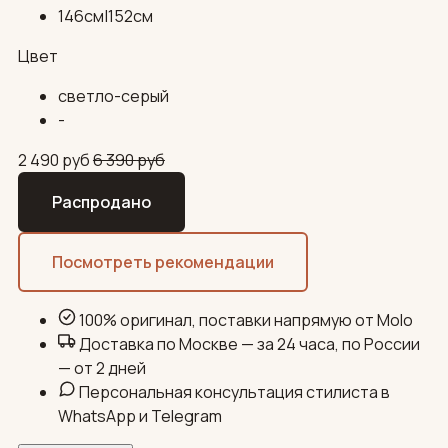
146см|152см
Цвет
светло-серый
-
2 490
руб
6 390
руб
Распродано
Посмотреть рекомендации
100% оригинал, поставки напрямую от Molo
Доставка по Москве — за 24 часа, по России
— от 2 дней
Персональная консультация стилиста в
WhatsApp и Telegram