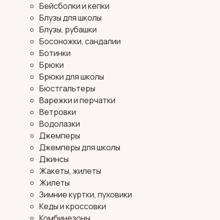
Бейсболки и кепки
Блузы для школы
Блузы, рубашки
Босоножки, сандалии
Ботинки
Брюки
Брюки для школы
Бюстгальтеры
Варежки и перчатки
Ветровки
Водолазки
Джемперы
Джемперы для школы
Джинсы
Жакеты, жилеты
Жилеты
Зимние куртки, пуховики
Кеды и кроссовки
Комбинезоны