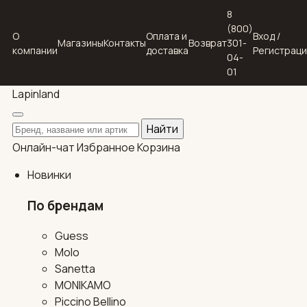
8
(800)
О
Оплата и
Вход /
Магазины
Контакты
Возврат
301-
компании
доставка
Регистрац
04-
01
Lapin
land
Поиск по каталогу
Найти
Онлайн-чат
Избранное
Корзина
Новинки
По брендам
Guess
Molo
Sanetta
MONIKAMO
Piccino Bellino