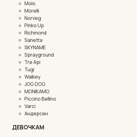
Molo
Morelli
Norveg
Pinko Up
Richmond
Sanetta
SKYNAME
Sprayground
Tre Api
Tugi
Walkey
JOG DOG
MONIKAMO
Piccino Bellino
Varci
Андерсен
ДЕВОЧКАМ