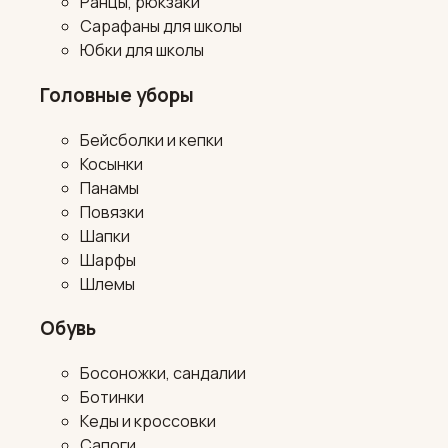
Ранцы, рюкзаки
Сарафаны для школы
Юбки для школы
Головные уборы
Бейсболки и кепки
Косынки
Панамы
Повязки
Шапки
Шарфы
Шлемы
Обувь
Босоножки, сандалии
Ботинки
Кеды и кроссовки
Сапоги