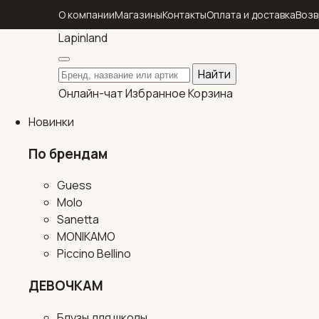
О компании
Магазины
Контакты
Оплата и доставка
Возв
Lapin
land
Поиск по каталогу
Найти
Онлайн-чат
Избранное
Корзина
Новинки
По брендам
Guess
Molo
Sanetta
MONIKAMO
Piccino Bellino
ДЕВОЧКАМ
Блузы для школы