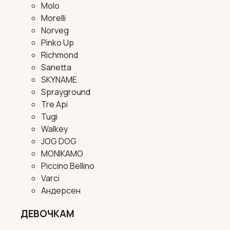
Molo
Morelli
Norveg
Pinko Up
Richmond
Sanetta
SKYNAME
Sprayground
Tre Api
Tugi
Walkey
JOG DOG
MONIKAMO
Piccino Bellino
Varci
Андерсен
ДЕВОЧКАМ