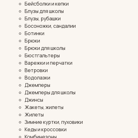
Бейсболки и кепки
Блузы для школы
Блузы, рубашки
Босоножки, сандалии
Ботинки
Брюки
Брюки для школы
Бюстгальтеры
Варежки и перчатки
Ветровки
Водолазки
Джемперы
Джемперы для школы
Джинсы
Жакеты, жилеты
Жилеты
Зимние куртки, пуховики
Кеды и кроссовки
Комбинезоны