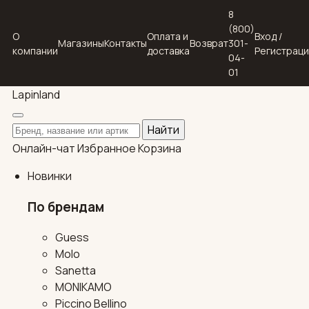
8
(800)
О
Оплата и
Вход /
Магазины
Контакты
Возврат
301-
компании
доставка
Регистрац
04-
01
Lapin
land
Поиск по каталогу
Найти
Онлайн-чат
Избранное
Корзина
Новинки
По брендам
Guess
Molo
Sanetta
MONIKAMO
Piccino Bellino