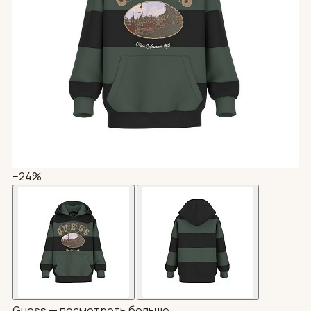
−24%
Guess —
посмотреть больше