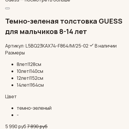
Темно-зеленая толстовка GUESS
для мальчиков 8-14 лет
Артикул: L5BQ23KAX74-F864/М/25-02
В наличии
Размеры
8лет|128см
10лет|140см
12лет|152см
14лет|164см
Цвет
темно-зеленый
-
5 990
руб
7 890
руб