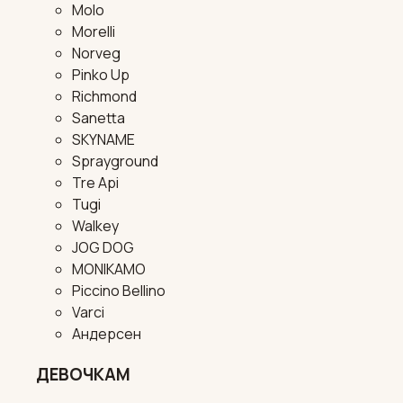
Molo
Morelli
Norveg
Pinko Up
Richmond
Sanetta
SKYNAME
Sprayground
Tre Api
Tugi
Walkey
JOG DOG
MONIKAMO
Piccino Bellino
Varci
Андерсен
ДЕВОЧКАМ