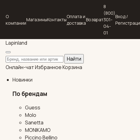
8
(800)
О
Оплата и
Вход /
Магазины
Контакты
Возврат
301-
компании
доставка
Регистрац
04-
01
Lapin
land
Поиск по каталогу
Найти
Онлайн-чат
Избранное
Корзина
Новинки
По брендам
Guess
Molo
Sanetta
MONIKAMO
Piccino Bellino