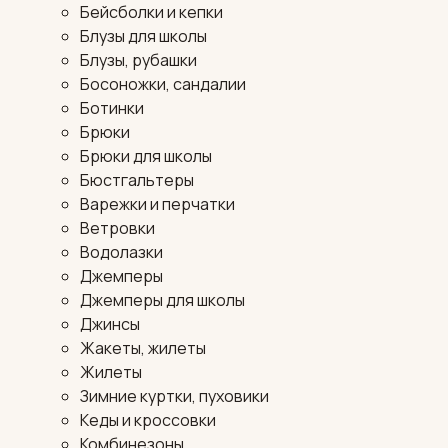
Бейсболки и кепки
Блузы для школы
Блузы, рубашки
Босоножки, сандалии
Ботинки
Брюки
Брюки для школы
Бюстгальтеры
Варежки и перчатки
Ветровки
Водолазки
Джемперы
Джемперы для школы
Джинсы
Жакеты, жилеты
Жилеты
Зимние куртки, пуховики
Кеды и кроссовки
Комбинезоны