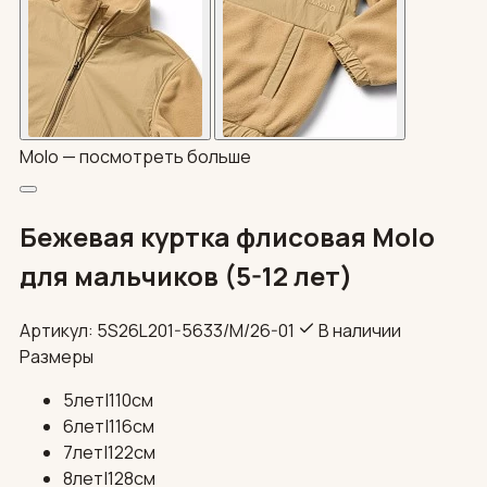
Molo —
посмотреть больше
Бежевая куртка флисовая Molo
для мальчиков (5-12 лет)
Артикул: 5S26L201-5633/М/26-01
В наличии
Размеры
5лет|110см
6лет|116см
7лет|122см
8лет|128см