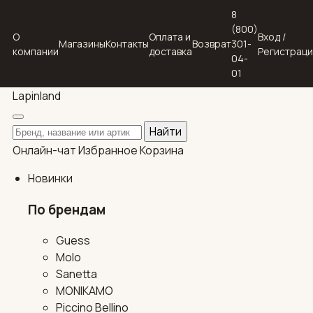
8
(800)
О
Оплата и
Вход /
Магазины
Контакты
Возврат
301-
компании
доставка
Регистрац
04-
01
Lapin
land
Поиск по каталогу
Найти
Онлайн-чат
Избранное
Корзина
Новинки
По брендам
Guess
Molo
Sanetta
MONIKAMO
Piccino Bellino